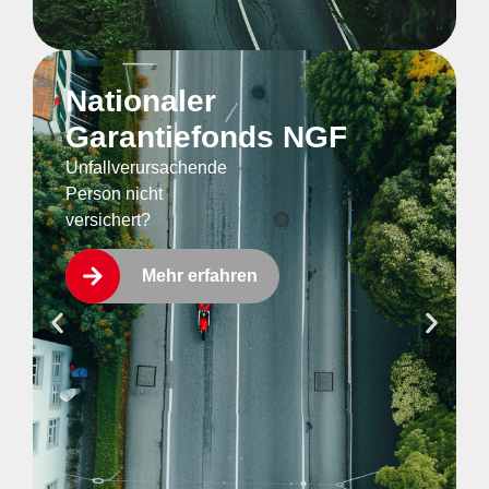
Nationaler
Garantiefonds NGF
Unfallverursachende
Person nicht
versichert?
Mehr erfahren