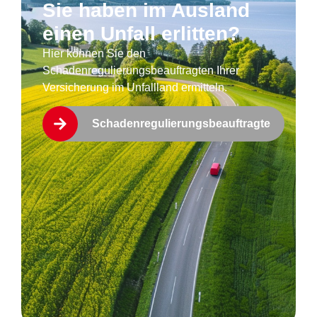
Sie haben im Ausland
einen Unfall erlitten?
Hier können Sie den
Schadenregulierungsbeauftragten Ihrer
Versicherung im Unfallland ermitteln.
Schadenregulierungsbeauftragte