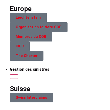
Europe
Liechtenstein
Organisation faîtière COB
Membres du COB
IDEC
The Charter
Gestion des sinistres
Suisse
Swiss Interclaims