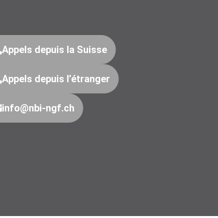
Appels depuis la Suisse
Appels depuis l’étranger
info@nbi-ngf.ch